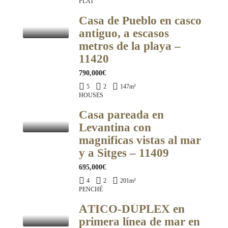
PLAT
Casa de Pueblo en casco
antiguo, a escasos
metros de la playa –
11420
790,000€
5
2
147
m²
HOUSES
Casa pareada en
Levantina con
magnificas vistas al mar
y a Sitges – 11409
695,000€
4
2
201
m²
PENCHÉ
ÁTICO-DÚPLEX en
primera línea de mar en