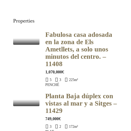
Properties
Fabulosa casa adosada
en la zona de Els
Ametllets, a solo unos
minutos del centro. –
11408
1,070,000€
5
3
225
m²
PENCHÉ
Planta Baja dúplex con
vistas al mar y a Sitges –
11429
749,000€
3
2
172
m²