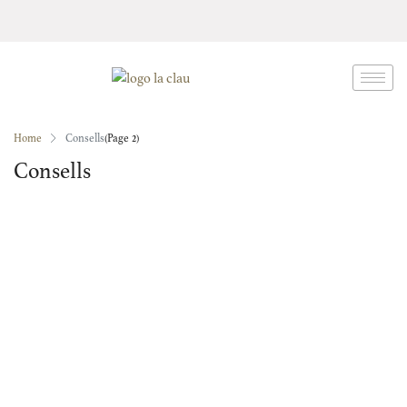
Home
Consells
(Page 2)
Consells