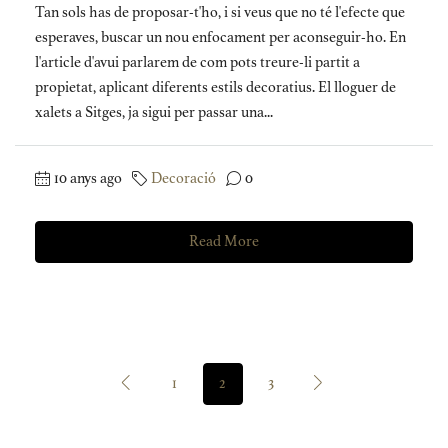
Tan sols has de proposar-t'ho, i si veus que no té l'efecte que
esperaves, buscar un nou enfocament per aconseguir-ho. En
l'article d'avui parlarem de com pots treure-li partit a
propietat, aplicant diferents estils decoratius. El lloguer de
xalets a Sitges, ja sigui per passar una...
10 anys ago
Decoració
0
Read More
1
2
3