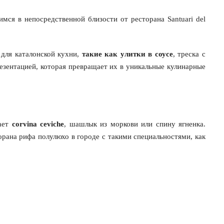
мся в непосредственной близости от ресторана Santuari del
 для каталонской кухни,
такие как улитки в соусе
, треска с
езентацией, которая превращает их в уникальные кулинарные
чает
corvina ceviche
, шашлык из моркови или спину ягненка.
орана рифа полулюхо в городе с такими специальностями, как