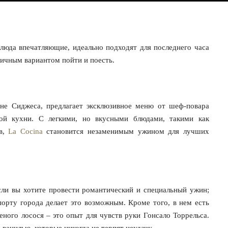
блюда впечатляющие, идеально подходят для последнего часа
личным вариантом пойти и поесть.
не Сиджеса, предлагает эксклюзивное меню от шеф-повара
ой кухни. С легкими, но вкусными блюдами, такими как
ав,
La Cocina
становится незаменимым ужином для лучших
сли вы хотите провести романтический и специальный ужин;
порту города делает это возможным. Кроме того, в нем есть
еного лосося – это опыт для чувств руки Гонсало Торрельса.
 ванилью, которые никогда не терпят неудачу.