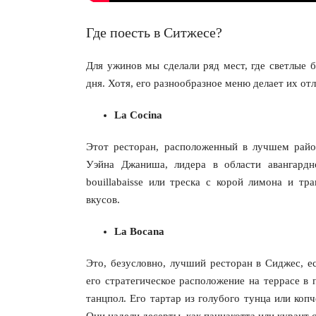
Где поесть в Ситжесе?
Для ужинов мы сделали ряд мест, где светлые 
дня. Хотя, его разнообразное меню делает их от
La Cocina
Этот ресторан, расположенный в лучшем райо
Уэйна Джаниша, лидера в области авангардн
bouillabaisse или треска с корой лимона и тр
вкусов.
La Bocana
Это, безусловно, лучший ресторан в Сиджес, е
его стратегическое расположение на террасе в 
танцпол. Его тартар из голубого тунца или копч
Они надели десерты, как паннакотта или курант с