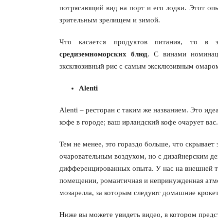
потрясающий вид на порт и его лодки. Этот опы
зрительным зрелищем и зимой.
Что касается продуктов питания, то в з
средиземноморских блюд
. С винами номинац
эксклюзивный рис с самым эксклюзивным омаром
Alenti
Alenti – ресторан с таким же названием. Это ид
кофе в городе; ваш ирландский кофе очарует вас.
Тем не менее, это гораздо больше, что скрывает
очаровательным воздухом, но с дизайнерским де
дифференцированных опыта. У нас на внешней те
помещении, романтичная и непринужденная атмо
мозарелла, за которым следуют домашние кроке
Ниже вы можете увидеть видео, в котором предс