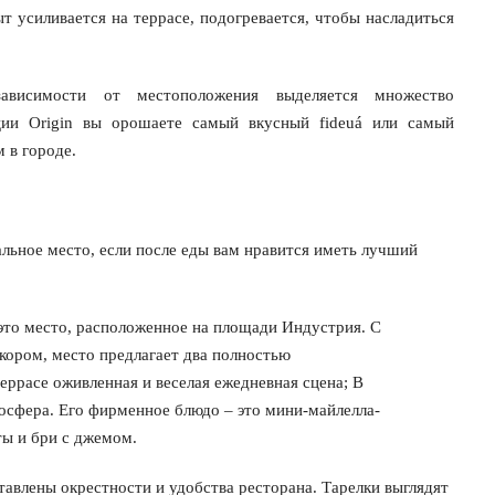
т усиливается на террасе, подогревается, чтобы насладиться
ависимости от местоположения выделяется множество
ии Origin вы орошаете самый вкусный fideuá или самый
 в городе.
еальное место, если после еды вам нравится иметь лучший
 это место, расположенное на площади Индустрия. С
кором, место предлагает два полностью
ррасе оживленная и веселая ежедневная сцена; В
сфера. Его фирменное блюдо – это мини-майлелла-
ты и бри с джемом.
тавлены окрестности и удобства ресторана. Тарелки выглядят