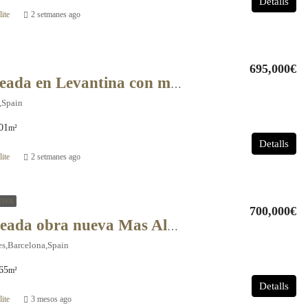
Detalls
ite
2 setmanes ago
695,000€
Casa pareada en Levantina con magnificas vistas al mar y a Sitges – 11409
,Spain
01
m²
Detalls
ite
2 setmanes ago
OVA
700,000€
Casa Pareada obra nueva Mas Alba – 10730
es,Barcelona,Spain
65
m²
Detalls
ite
3 mesos ago