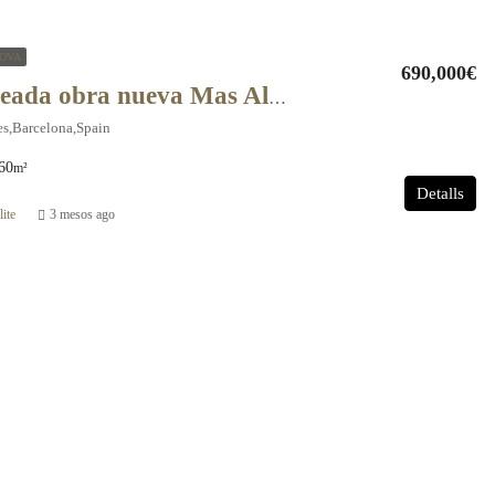
OVA
690,000€
Casa Pareada obra nueva Mas Alba – 10728
es,Barcelona,Spain
60
m²
Detalls
ite
3 mesos ago