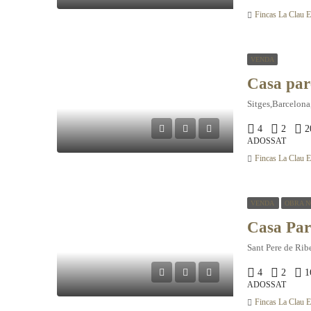
Fincas La Clau El
VENDA
Sitges,Barcelona
4
2
2
ADOSSAT
Fincas La Clau El
VENDA
OBRA N
Sant Pere de Rib
4
2
1
ADOSSAT
Fincas La Clau El