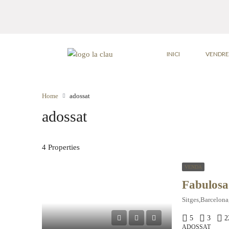
INICI
VENDRE
Home
adossat
adossat
4 Properties
VENDA
Sitges,Barcelona
5
3
2
ADOSSAT