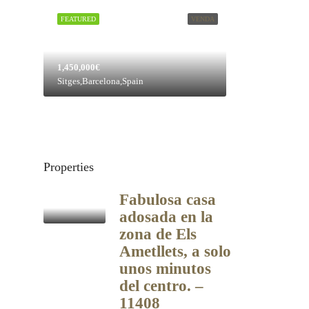
FEATURED
VENDA
1,450,000€
Sitges,Barcelona,Spain
Properties
Fabulosa casa
adosada en la
zona de Els
Ametllets, a solo
unos minutos
del centro. –
11408