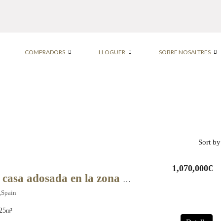
COMPRADORS
LLOGUER
SOBRE NOSALTRES
Sort by
1,070,000€
Fabulosa casa adosada en la zona de Els Ametllets, a solo unos minutos del centro. – 11408
,Spain
25
m²