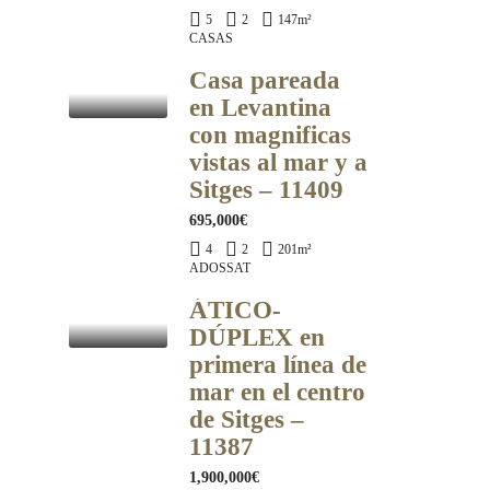
5
2
147
m²
CASAS
Casa pareada
en Levantina
con magnificas
vistas al mar y a
Sitges – 11409
695,000€
4
2
201
m²
ADOSSAT
ÁTICO-
DÚPLEX en
primera línea de
mar en el centro
de Sitges –
11387
1,900,000€