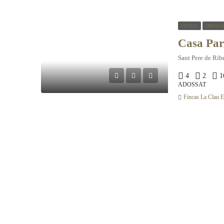
VENDA
OBRA N
Sant Pere de Rib
4
2
1
ADOSSAT
Fincas La Clau El