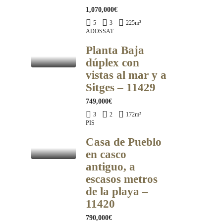
1,070,000€
5
3
225
m²
ADOSSAT
Planta Baja
dúplex con
vistas al mar y a
Sitges – 11429
749,000€
3
2
172
m²
PIS
Casa de Pueblo
en casco
antiguo, a
escasos metros
de la playa –
11420
790,000€