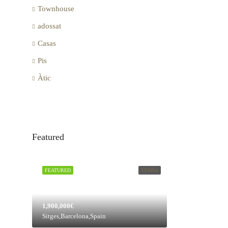
Townhouse
adossat
Casas
Pis
Àtic
Featured
FEATURED
VENDA
1,900,000€
Sitges,Barcelona,Spain