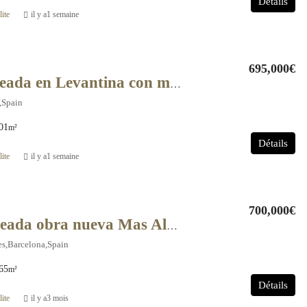
Détails
ite
il y a1 semaine
695,000€
Casa pareada en Levantina con magnificas vistas al mar y a Sitges – 11409
,Spain
01
m²
Détails
ite
il y a1 semaine
700,000€
Casa Pareada obra nueva Mas Alba – 10730
es,Barcelona,Spain
65
m²
Détails
ite
il y a3 mois