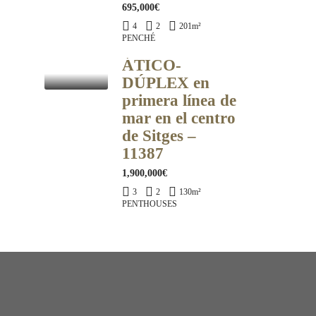
695,000€
4
2
201
m²
PENCHÉ
ÁTICO-
DÚPLEX en
primera línea de
mar en el centro
de Sitges –
11387
1,900,000€
3
2
130
m²
PENTHOUSES