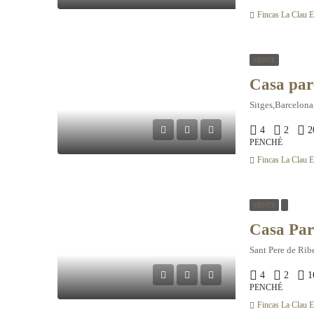
Fincas La Clau El
VENTE
Sitges,Barcelona
4
2
2
PENCHÉ
Fincas La Clau El
VENTE
Sant Pere de Rib
4
2
1
PENCHÉ
Fincas La Clau El