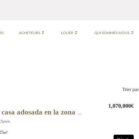
RS
ACHETEURS
LOUER
QUI SOMMES-NOUS
Trier par
1,070,000€
Fabulosa casa adosada en la zona de Els Ametllets, a solo unos minutos del centro. – 11408
,Spain
25
m²