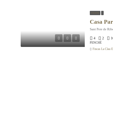
VENTE
Sant Pere de Rib
4
2
1
PENCHÉ
Fincas La Clau El