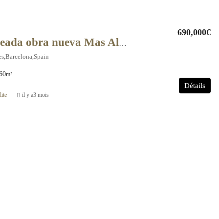
690,000€
Casa Pareada obra nueva Mas Alba – 10728
es,Barcelona,Spain
60
m²
Détails
ite
il y a3 mois