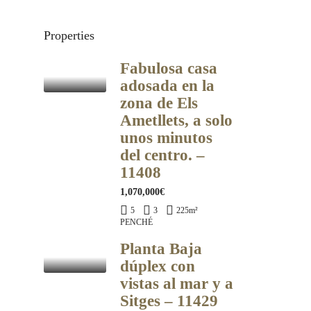
Properties
Fabulosa casa
adosada en la
zona de Els
Ametllets, a solo
unos minutos
del centro. –
11408
1,070,000€
5
3
225
m²
PENCHÉ
Planta Baja
dúplex con
vistas al mar y a
Sitges – 11429