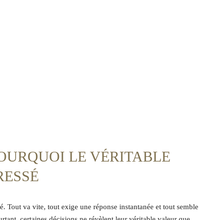
POURQUOI LE VÉRITABLE
RESSÉ
 Tout va vite, tout exige une réponse instantanée et tout semble
urtant, certaines décisions ne révèlent leur véritable valeur que