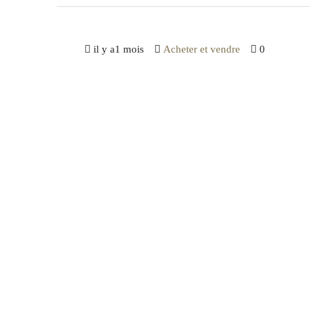
il y a1 mois
Acheter et vendre
0