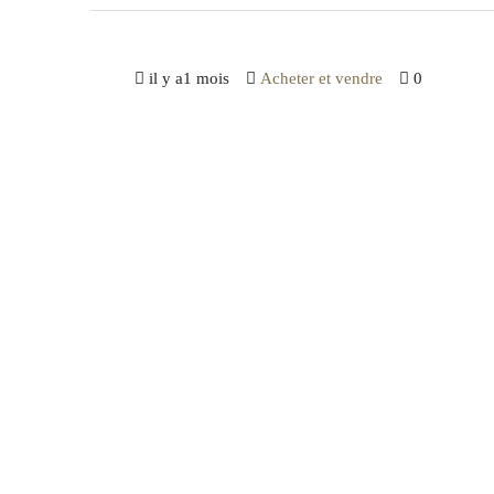
il y a1 mois
Acheter et vendre
0