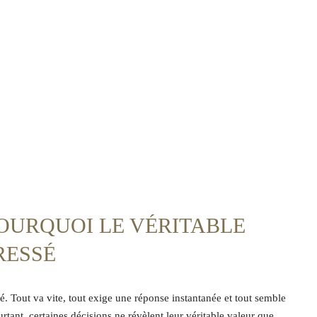
POURQUOI LE VÉRITABLE
RESSÉ
 Tout va vite, tout exige une réponse instantanée et tout semble
urtant, certaines décisions ne révèlent leur véritable valeur que