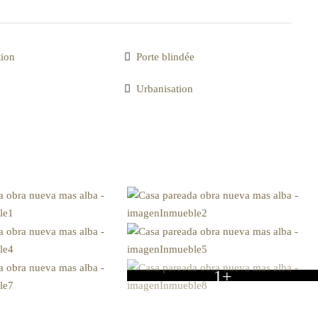
tion
Porte blindée
Urbanisation
1+