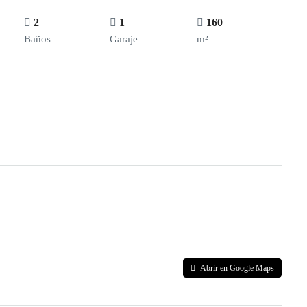
2
1
160
Baños
Garaje
m²
Abrir en Google Maps