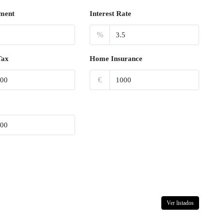
ment
Interest Rate
%
Tax
Home Insurance
€
Ver listados