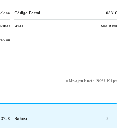
celona
Código Postal
08810
 Ribes
Área
Mas Alba
elona
Mis à jour le mai 4, 2026 à 4:21 pm
10728
Baños:
2