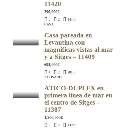
11420
790,000€
5
2
147
m²
CASA
Casa pareada en
Levantina con
magnificas vistas al mar
y a Sitges – 11409
695,000€
4
2
201
m²
ADOSADO
ÁTICO-DÚPLEX en
primera línea de mar en
el centro de Sitges –
11387
1,900,000€
3
2
130
m²