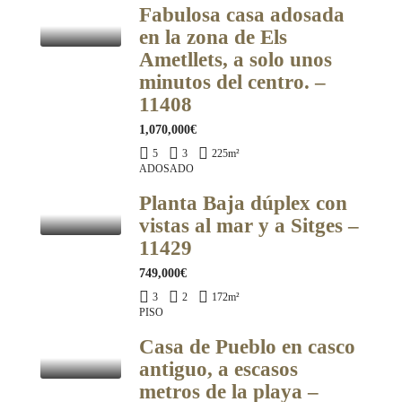
Fabulosa casa adosada
en la zona de Els
Ametllets, a solo unos
minutos del centro. –
11408
1,070,000€
5
3
225
m²
ADOSADO
Planta Baja dúplex con
vistas al mar y a Sitges –
11429
749,000€
3
2
172
m²
PISO
Casa de Pueblo en casco
antiguo, a escasos
metros de la playa –