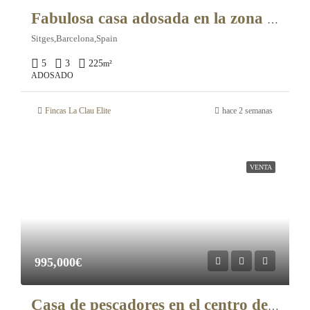
Fabulosa casa adosada en la zona de Els Ametllets, a solo unos minutos del centro. – 11408
Sitges,Barcelona,Spain
5
3
225
m²
ADOSADO
Fincas La Clau Elite
hace 2 semanas
VENTA
995,000€
Casa de pescadores en el centro de Sitges – 11086