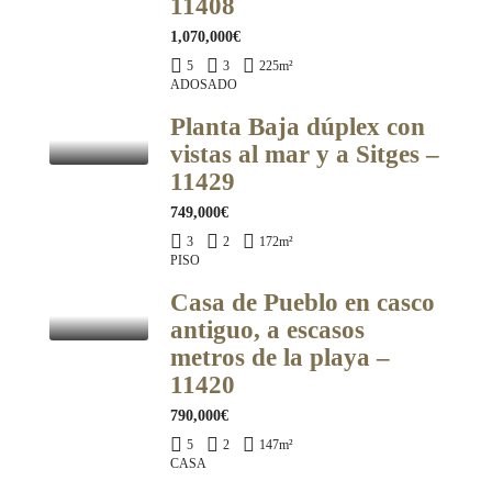
11408
1,070,000€
5
3
225
m²
ADOSADO
Planta Baja dúplex con
vistas al mar y a Sitges –
11429
749,000€
3
2
172
m²
PISO
Casa de Pueblo en casco
antiguo, a escasos
metros de la playa –
11420
790,000€
5
2
147
m²
CASA