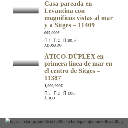
Casa pareada en
Levantina con
magnificas vistas al mar
y a Sitges – 11409
695,000€
4
2
201
m²
ADOSADO
ÁTICO-DÚPLEX en
primera línea de mar en
el centro de Sitges –
11387
1,900,000€
3
2
130
m²
ÁTICO