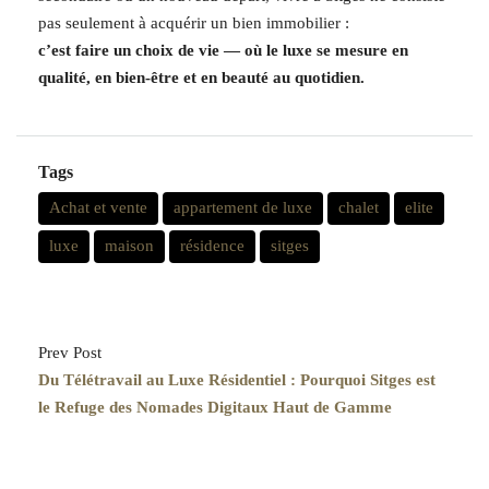
pas seulement à acquérir un bien immobilier :
c’est faire un choix de vie — où le luxe se mesure en
qualité, en bien-être et en beauté au quotidien.
Tags
Achat et vente
appartement de luxe
chalet
elite
luxe
maison
résidence
sitges
Prev Post
Du Télétravail au Luxe Résidentiel : Pourquoi Sitges est
le Refuge des Nomades Digitaux Haut de Gamme